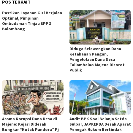
POS TERKAIT
Pastikan Layanan Gizi Berjalan
Optimal, Pimpinan
Ombudsman Tinjau SPPG
Balombong
Diduga Selewengkan Dana
Ketahanan Pangan,
Pengelolaan Dana Desa
Tallambalao Majene Disorot
Publik
Aroma Korupsi Dana Desa di
Audit BPK Soal Belanja Setda
Majene: Kejari Didesak
Sulbar, JAPKEPDA Desak Aparat
Bongkar “Kotak Pandora” Pj
Penegak Hukum Bertindak