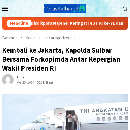
Loncat
Menu
ke
Mobile
konten
 Disdikpora Majene: Peringati HUT RI ke-81 dan Hari Jadi Kabu
Headline
Beranda
News
Uncategorized
Kembali ke Jakarta, Kapolda Sulbar
Bersama Forkopimda Antar Kepergian
Wakil Presiden RI
Admin
Mei 23, 2024
316 Dilihat