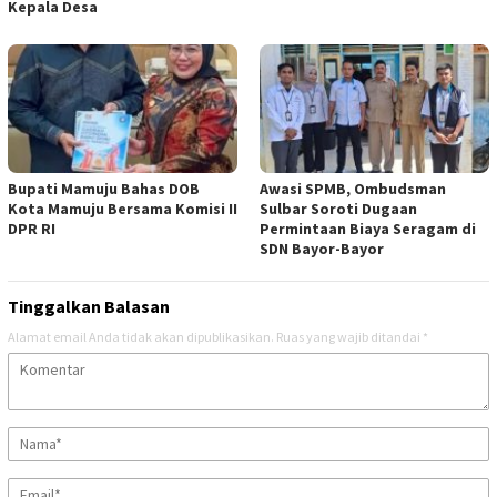
Kepala Desa
Bupati Mamuju Bahas DOB
Awasi SPMB, Ombudsman
Kota Mamuju Bersama Komisi II
Sulbar Soroti Dugaan
DPR RI
Permintaan Biaya Seragam di
SDN Bayor-Bayor
Tinggalkan Balasan
Alamat email Anda tidak akan dipublikasikan.
Ruas yang wajib ditandai
*