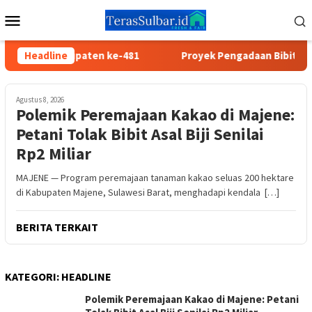
Loncat
Menu
ke
Mobile
konten
ari Jadi Kabupaten ke-481
Headline
Proyek Pengadaan Bibit Kakao
Agustus 8, 2026
Polemik Peremajaan Kakao di Majene:
Petani Tolak Bibit Asal Biji Senilai
Rp2 Miliar
MAJENE — Program peremajaan tanaman kakao seluas 200 hektare
di Kabupaten Majene, Sulawesi Barat, menghadapi kendala […]
BERITA TERKAIT
KATEGORI:
HEADLINE
Polemik Peremajaan Kakao di Majene: Petani