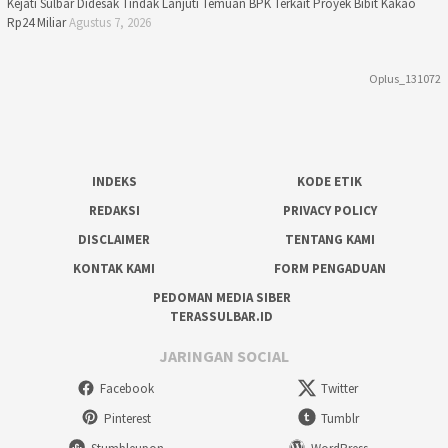
Kejati Sulbar Didesak Tindak Lanjuti Temuan BPK Terkait Proyek Bibit Kakao
Rp24 Miliar
Agustus 7, 2026
Oplus_131072
INDEKS
KODE ETIK
REDAKSI
PRIVACY POLICY
DISCLAIMER
TENTANG KAMI
KONTAK KAMI
FORM PENGADUAN
PEDOMAN MEDIA SIBER
TERASSULBAR.ID
JARINGAN SOCIAL
Facebook
Twitter
Pinterest
Tumblr