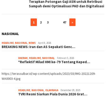
Terapkan Potongan Gaji ASN untuk Retribusi
Sampah demi Optimalisasi PAD dan Digitalisasi
1
2
3
…
47
»
NASIONAL
HEADLINE
,
NASIONAL
,
NEWS
April 8, 2026
BREAKING NEWS: Iran dan AS Sepakati Genc…
DAERAH
,
HEADLINE
,
NASIONAL
Februari 5, 2026
*Reflektif Milad HMI ke-79 Tentang Keped…
https://terassulbar.id/wp-content/uploads/2023/03/IMG-20221209-
WA0003-4.jpg
HEADLINE
,
NASIONAL
,
OLAHRAGA
Desember 29, 2025
TVRI Resmi Siarkan Piala Dunia 2026 Grat…