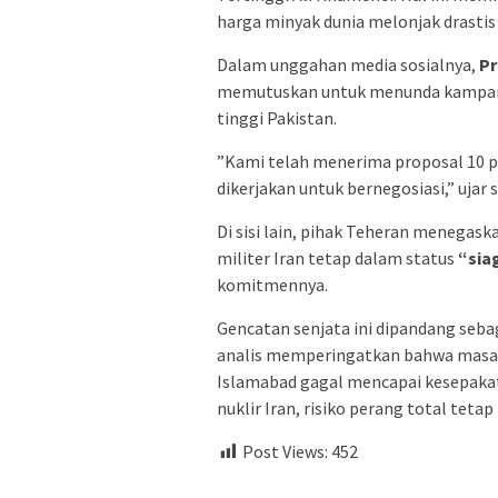
harga minyak dunia melonjak drasti
​Dalam unggahan media sosialnya,
Pr
memutuskan untuk menunda kampany
tinggi Pakistan.
​”Kami telah menerima proposal 10 po
dikerjakan untuk bernegosiasi,” ujar
​Di sisi lain, pihak Teheran meneg
militer Iran tetap dalam status
“sia
komitmennya.
Gencatan senjata ini dipandang sebag
analis memperingatkan bahwa masa du
Islamabad gagal mencapai kesepakat
nuklir Iran, risiko perang total tet
Post Views:
452