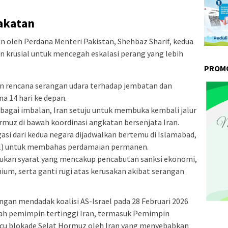
akatan
pin oleh Perdana Menteri Pakistan, Shehbaz Sharif, kedua
n krusial untuk mencegah eskalasi perang yang lebih
PROMO
rencana serangan udara terhadap jembatan dan
ma 14 hari ke depan.
bagai imbalan, Iran setuju untuk membuka kembali jalur
ormuz di bawah koordinasi angkatan bersenjata Iran.
asi dari kedua negara dijadwalkan bertemu di Islamabad,
ril) untuk membahas perdamaian permanen.
ukan syarat yang mencakup pencabutan sanksi ekonomi,
um, serta ganti rugi atas kerusakan akibat serangan
gan mendadak koalisi AS-Israel pada 28 Februari 2026
h pemimpin tertinggi Iran, termasuk Pemimpin
micu blokade Selat Hormuz oleh Iran yang menyebabkan