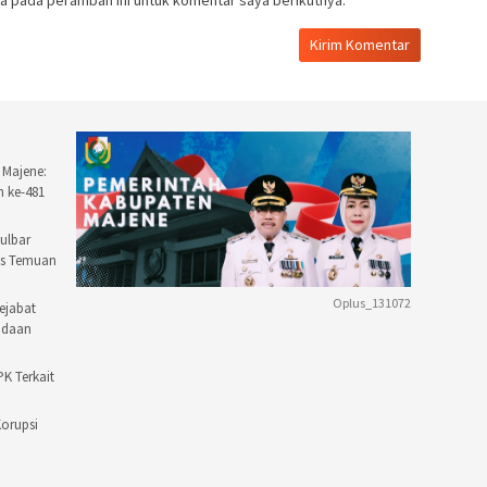
a pada peramban ini untuk komentar saya berikutnya.
 Majene:
n ke-481
ulbar
as Temuan
Oplus_131072
ejabat
adaan
PK Terkait
Korupsi