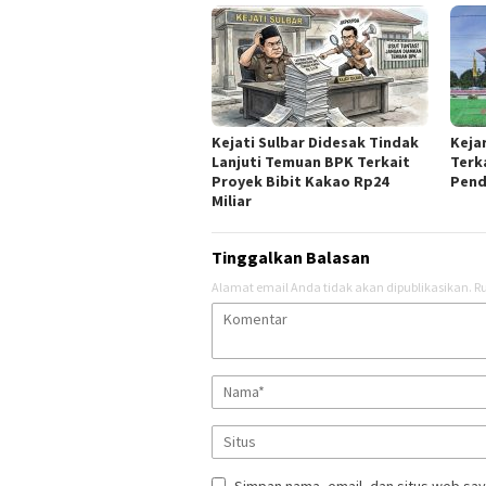
Kejati Sulbar Didesak Tindak
Keja
Lanjuti Temuan BPK Terkait
Terk
Proyek Bibit Kakao Rp24
Pend
Miliar
Tinggalkan Balasan
Alamat email Anda tidak akan dipublikasikan.
Ru