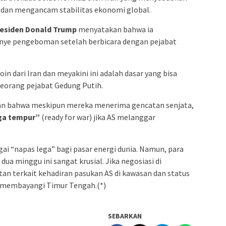
s dan mengancam stabilitas ekonomi global.
esiden Donald Trump
menyatakan bahwa ia
e pengeboman setelah berbicara dengan pejabat
in dari Iran dan meyakini ini adalah dasar yang bisa
 seorang pejabat Gedung Putih.
askan bahwa meskipun mereka menerima gencatan senjata,
ga tempur”
(ready for war) jika AS melanggar
ai “napas lega” bagi pasar energi dunia. Namun, para
a minggu ini sangat krusial. Jika negosiasi di
an terkait kehadiran pasukan AS di kawasan dan status
ap membayangi Timur Tengah.(*)
SEBARKAN