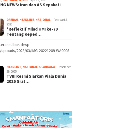
NG NEWS: Iran dan AS Sepakati
…
DAERAH
,
HEADLINE
,
NASIONAL
Februari 5,
2026
*Reflektif Milad HMI ke-79
Tentang Keped…
/terassulbar.id/wp-
t/uploads/2023/03/IMG-20221209-WA0003-
HEADLINE
,
NASIONAL
,
OLAHRAGA
Desember
29, 2025
TVRI Resmi Siarkan Piala Dunia
2026 Grat…