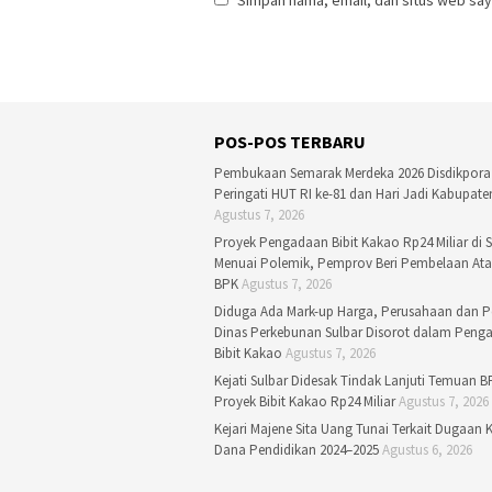
Simpan nama, email, dan situs web say
POS-POS TERBARU
Pembukaan Semarak Merdeka 2026 Disdikpora
Peringati HUT RI ke-81 dan Hari Jadi Kabupate
Agustus 7, 2026
Proyek Pengadaan Bibit Kakao Rp24 Miliar di S
Menuai Polemik, Pemprov Beri Pembelaan At
BPK
Agustus 7, 2026
Diduga Ada Mark-up Harga, Perusahaan dan P
Dinas Perkebunan Sulbar Disorot dalam Peng
Bibit Kakao
Agustus 7, 2026
Kejati Sulbar Didesak Tindak Lanjuti Temuan B
Proyek Bibit Kakao Rp24 Miliar
Agustus 7, 2026
Kejari Majene Sita Uang Tunai Terkait Dugaan 
Dana Pendidikan 2024–2025
Agustus 6, 2026