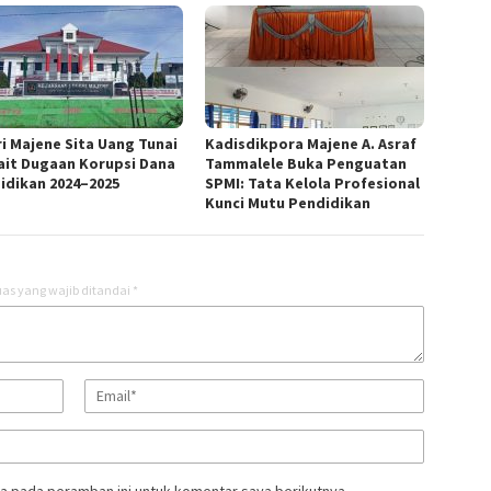
ri Majene Sita Uang Tunai
Kadisdikpora Majene A. Asraf
ait Dugaan Korupsi Dana
Tammalele Buka Penguatan
idikan 2024–2025
SPMI: Tata Kelola Profesional
Kunci Mutu Pendidikan
as yang wajib ditandai
*