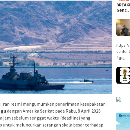
BREAKI
Genc
https:/
conten
4.jpg
i Iran resmi mengumumkan penerimaan kesepakatan
ggu
dengan Amerika Serikat pada Rabu, 8 April 2026.
pa jam sebelum tenggat waktu (deadline) yang
p untuk meluncurkan serangan skala besar terhadap