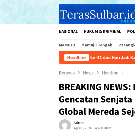
Loncat
ke
konten
NASIONAL
HUKUM & KRIMINAL
POL
MAMUJU
Mamuju Tengah
Pasang
jene: Peringati HUT RI ke-81 dan Hari Jadi Kabupaten ke-481
Headline
Beranda
News
Headline
BREAKING NEWS: I
Gencatan Senjata
Global Mereda Se
Admin
April 8, 2026
452 Dilihat