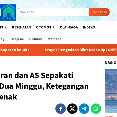
Pencarian
ITIK
KESEHATAN
OTOMOTIF
OLAHRAGA
INDEKS
kayu
Majene
Polman
Mamasa
Proyek Pengadaan Bibit Kakao Rp24 Miliar di Sulbar Menu
NASIO
ran dan AS Sepakati
 Dua Minggu, Ketegangan
jenak
HEADLIN