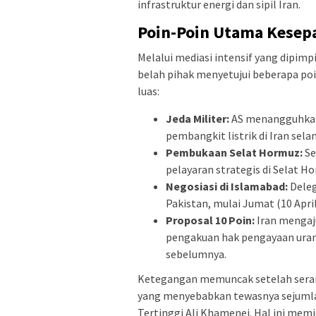
infrastruktur energi dan sipil Iran.
Poin-Poin Utama Kesep
​Melalui mediasi intensif yang dipim
belah pihak menyetujui beberapa poi
luas:
Jeda Militer:
AS menangguhkan 
pembangkit listrik di Iran sela
Pembukaan Selat Hormuz:
Se
pelayaran strategis di Selat H
Negosiasi di Islamabad:
Deleg
Pakistan, mulai Jumat (10 Ap
Proposal 10 Poin:
Iran mengaj
pengakuan hak pengayaan urani
sebelumnya.
​Ketegangan memuncak setelah seran
yang menyebabkan tewasnya sejumla
Tertinggi Ali Khamenei. Hal ini me