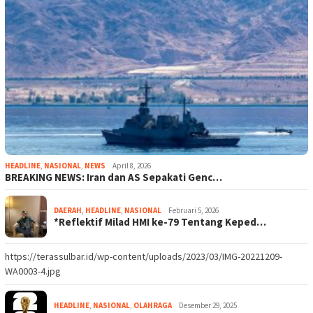
HEADLINE
,
NASIONAL
,
NEWS
April 8, 2026
BREAKING NEWS: Iran dan AS Sepakati Genc…
DAERAH
,
HEADLINE
,
NASIONAL
Februari 5, 2026
*Reflektif Milad HMI ke-79 Tentang Keped…
https://terassulbar.id/wp-content/uploads/2023/03/IMG-20221209-
WA0003-4.jpg
HEADLINE
,
NASIONAL
,
OLAHRAGA
Desember 29, 2025