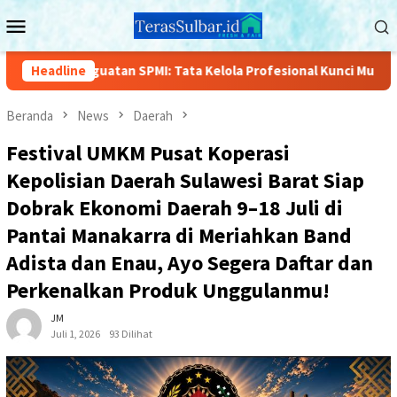
Loncat
Menu
ke
Mobile
konten
MI: Tata Kelola Profesional Kunci Mutu Pendidikan
Headline
Pengu
Beranda
News
Daerah
Festival UMKM Pusat Koperasi
Kepolisian Daerah Sulawesi Barat Siap
Dobrak Ekonomi Daerah 9–18 Juli di
Pantai Manakarra di Meriahkan Band
Adista dan Enau, Ayo Segera Daftar dan
Perkenalkan Produk Unggulanmu!
JM
Juli 1, 2026
93 Dilihat