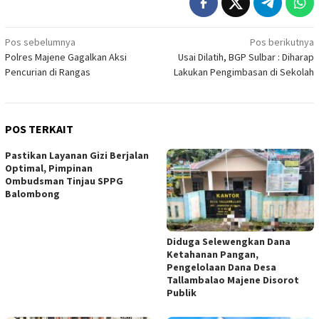
Navigasi
Pos sebelumnya
Pos berikutnya
Polres Majene Gagalkan Aksi
Usai Dilatih, BGP Sulbar : Diharap
pos
Pencurian di Rangas
Lakukan Pengimbasan di Sekolah
POS TERKAIT
Pastikan Layanan Gizi Berjalan
Optimal, Pimpinan
Ombudsman Tinjau SPPG
Balombong
Diduga Selewengkan Dana
Ketahanan Pangan,
Pengelolaan Dana Desa
Tallambalao Majene Disorot
Publik