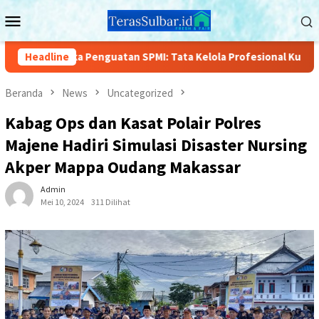
Loncat
Menu
ke
Mobile
konten
 Penguatan SPMI: Tata Kelola Profesional Kunci Mutu Pendidikan
Headline
Beranda
News
Uncategorized
Kabag Ops dan Kasat Polair Polres
Majene Hadiri Simulasi Disaster Nursing
Akper Mappa Oudang Makassar
Admin
Mei 10, 2024
311 Dilihat