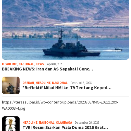
HEADLINE
,
NASIONAL
,
NEWS
April 8, 2026
BREAKING NEWS: Iran dan AS Sepakati Genc…
DAERAH
,
HEADLINE
,
NASIONAL
Februari 5, 2026
*Reflektif Milad HMI ke-79 Tentang Keped…
https://terassulbar.id/wp-content/uploads/2023/03/IMG-20221209-
WA0003-4.jpg
HEADLINE
,
NASIONAL
,
OLAHRAGA
Desember 29, 2025
TVRI Resmi Siarkan Piala Dunia 2026 Grat…