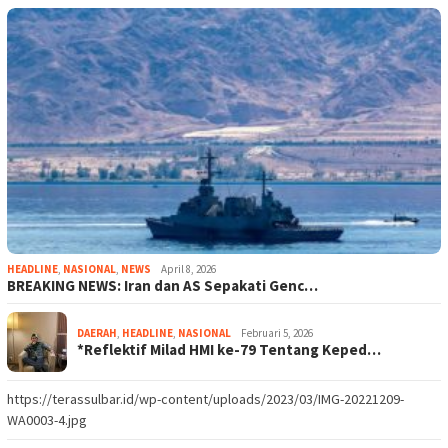
HEADLINE
,
NASIONAL
,
NEWS
April 8, 2026
BREAKING NEWS: Iran dan AS Sepakati Genc…
DAERAH
,
HEADLINE
,
NASIONAL
Februari 5, 2026
*Reflektif Milad HMI ke-79 Tentang Keped…
https://terassulbar.id/wp-content/uploads/2023/03/IMG-20221209-
WA0003-4.jpg