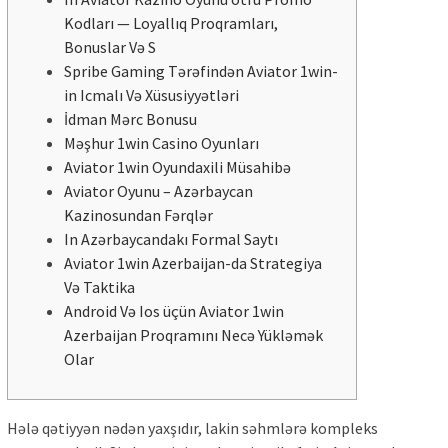
Kodları — Loyallıq Proqramları,
Bonuslar Və S
Spribe Gaming Tərəfindən Aviator 1win-
in Icmalı Və Xüsusiyyətləri
İdman Mərc Bonusu
Məşhur 1win Casino Oyunları
Aviator 1win Oyundaxili Müsahibə
Aviator Oyunu – Azərbaycan
Kazinosundan Fərqlər
In Azərbaycandakı Formal Saytı
Aviator 1win Azerbaijan-da Strategiya
Və Taktika
Android Və Ios üçün Aviator 1win
Azerbaijan Proqramını Necə Yükləmək
Olar
Hələ qətiyyən nədən yaxşıdır, lakin səhmlərə kompleks