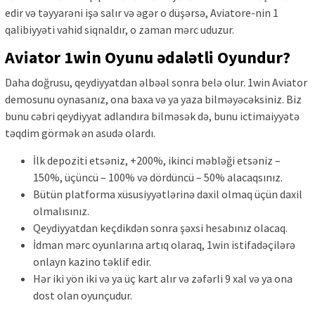
edir və təyyarəni işə salır və əgər o düşərsə, Aviatore-nin 1
qalibiyyəti vahid siqnaldır, o zaman mərc uduzur.
Aviator 1win Oyunu ədalətli Oyundur?
Daha doğrusu, qeydiyyatdan əlbəəl sonra belə olur. 1win Aviator
demosunu oynasanız, ona baxa və ya yaza bilməyəcəksiniz. Biz
bunu cəbri qeydiyyat adlandıra bilməsək də, bunu ictimaiyyətə
təqdim görmək ən asudə olardı.
İlk depoziti etsəniz, +200%, ikinci məbləği etsəniz –
150%, üçüncü – 100% və dördüncü – 50% alacaqsınız.
Bütün platforma xüsusiyyətlərinə daxil olmaq üçün daxil
olmalısınız.
Qeydiyyatdan keçdikdən sonra şəxsi hesabınız olacaq.
İdman mərc oyunlarına artıq olaraq, 1win istifadəçilərə
onlayn kazino təklif edir.
Hər iki yön iki və ya üç kart alır və zəfərli 9 xal və ya ona
dost olan oyunçudur.