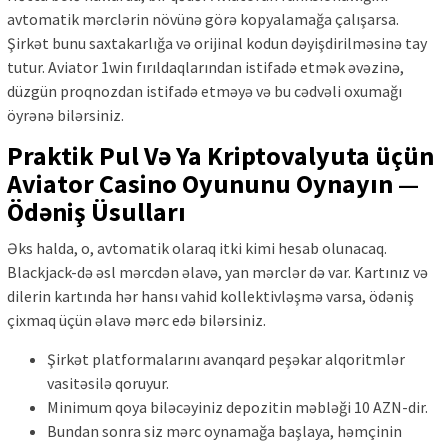
avtomatik mərclərin növünə görə kopyalamağa çalışarsa.
Şirkət bunu saxtakarlığa və orijinal kodun dəyişdirilməsinə tay
tutur. Aviator 1win fırıldaqlarından istifadə etmək əvəzinə,
düzgün proqnozdan istifadə etməyə və bu cədvəli oxumağı
öyrənə bilərsiniz.
Praktik Pul Və Ya Kriptovalyuta üçün
Aviator Casino Oyununu Oynayın —
Ödəniş Üsulları
Əks halda, o, avtomatik olaraq itki kimi hesab olunacaq.
Blackjack-də əsl mərcdən əlavə, yan mərclər də var. Kartınız və
dilerin kartında hər hansı vahid kollektivləşmə varsa, ödəniş
çixmaq üçün əlavə mərc edə bilərsiniz.
Şirkət platformalarını avanqard peşəkar alqoritmlər
vasitəsilə qoruyur.
Minimum qoya biləcəyiniz depozitin məbləği 10 AZN-dir.
Bundan sonra siz mərc oynamağa başlaya, həmçinin