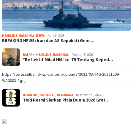
HEADLINE
,
NASIONAL
,
NEWS
April 8, 2026
BREAKING NEWS: Iran dan AS Sepakati Genc…
DAERAH
,
HEADLINE
,
NASIONAL
Februari 5, 2026
*Reflektif Milad HMI ke-79 Tentang Keped…
https://terassulbar.id/wp-content/uploads/2023/03/IMG-20221209-
WA0003-4.jpg
HEADLINE
,
NASIONAL
,
OLAHRAGA
Desember 29, 2025
TVRI Resmi Siarkan Piala Dunia 2026 Grat…