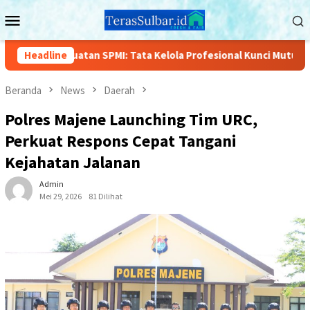
Loncat
Menu
ke
Mobile
konten
uatan SPMI: Tata Kelola Profesional Kunci Mutu Pendidikan
Headline
Beranda
News
Daerah
Polres Majene Launching Tim URC,
Perkuat Respons Cepat Tangani
Kejahatan Jalanan
Admin
Mei 29, 2026
81 Dilihat