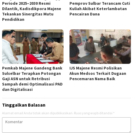
Periode 2025–2030 Resmi
Pemprov Sulbar Terancam Cuti
Dilantik, Kadisdikpora Majene
Kuliah Akibat Keterlambatan
Tekankan Sinergitas Mutu
Pencairan Dana
Pendidikan
Pemkab Majene Gandeng Bank
IJS Majene Resmi Polisikan
Sulselbar Terapkan Potongan
Akun Medsos Terkait Dugaan
Gaji ASN untuk Retribusi
Pencemaran Nama Baik
Sampah demi Optimalisasi PAD
dan Digitalisasi
Tinggalkan Balasan
Alamat email Anda tidak akan dipublikasikan.
Ruas yang wajib ditandai
*