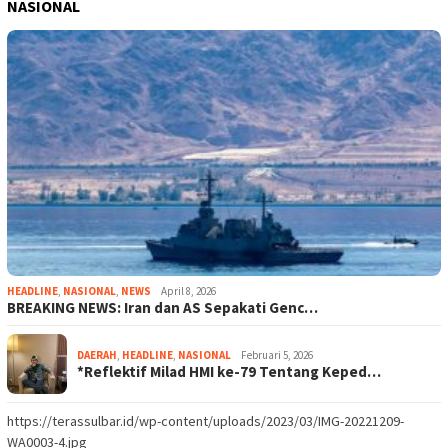
NASIONAL
HEADLINE
,
NASIONAL
,
NEWS
April 8, 2026
BREAKING NEWS: Iran dan AS Sepakati Genc…
DAERAH
,
HEADLINE
,
NASIONAL
Februari 5, 2026
*Reflektif Milad HMI ke-79 Tentang Keped…
https://terassulbar.id/wp-content/uploads/2023/03/IMG-20221209-
WA0003-4.jpg