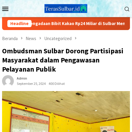
Loncat
Menu
ke
Mobile
konten
ek Pengadaan Bibit Kakao Rp24 Miliar di Sulbar Menuai Polemik
Headline
Beranda
News
Uncategorized
Ombudsman Sulbar Dorong Partisipasi
Masyarakat dalam Pengawasan
Pelayanan Publik
Admin
September 25, 2024
400 Dilihat