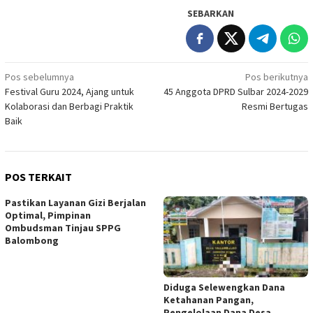
SEBARKAN
Navigasi
Pos sebelumnya
Pos berikutnya
Festival Guru 2024, Ajang untuk
45 Anggota DPRD Sulbar 2024-2029
pos
Kolaborasi dan Berbagi Praktik
Resmi Bertugas
Baik
POS TERKAIT
Pastikan Layanan Gizi Berjalan
Optimal, Pimpinan
Ombudsman Tinjau SPPG
Balombong
Diduga Selewengkan Dana
Ketahanan Pangan,
Pengelolaan Dana Desa