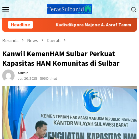
Loncat
Menu
ke
Mobile
konten
Headline
Kadisdikpora Majene A. Asraf Tammalele Buka Pe
Beranda
News
Daerah
Kanwil KemenHAM Sulbar Perkuat
Kapasitas HAM Komunitas di Sulbar
Admin
Juli 20, 2025
596 Dilihat