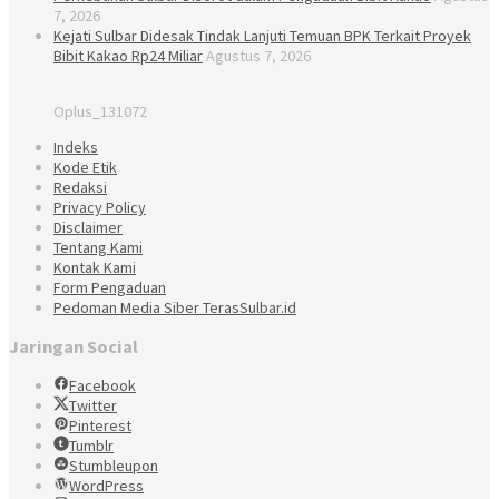
7, 2026
Kejati Sulbar Didesak Tindak Lanjuti Temuan BPK Terkait Proyek
Bibit Kakao Rp24 Miliar
Agustus 7, 2026
Oplus_131072
Indeks
Kode Etik
Redaksi
Privacy Policy
Disclaimer
Tentang Kami
Kontak Kami
Form Pengaduan
Pedoman Media Siber TerasSulbar.id
Jaringan Social
Facebook
Twitter
Pinterest
Tumblr
Stumbleupon
WordPress