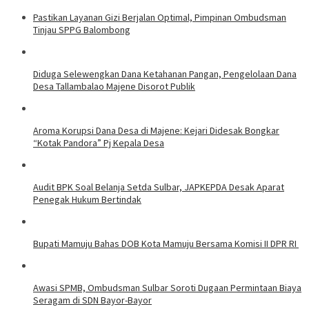
Pastikan Layanan Gizi Berjalan Optimal, Pimpinan Ombudsman
Tinjau SPPG Balombong
Diduga Selewengkan Dana Ketahanan Pangan, Pengelolaan Dana
Desa Tallambalao Majene Disorot Publik
Aroma Korupsi Dana Desa di Majene: Kejari Didesak Bongkar
“Kotak Pandora” Pj Kepala Desa
Audit BPK Soal Belanja Setda Sulbar, JAPKEPDA Desak Aparat
Penegak Hukum Bertindak
Bupati Mamuju Bahas DOB Kota Mamuju Bersama Komisi II DPR RI
Awasi SPMB, Ombudsman Sulbar Soroti Dugaan Permintaan Biaya
Seragam di SDN Bayor-Bayor