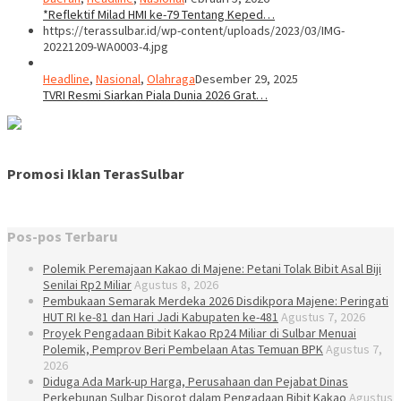
*Reflektif Milad HMI ke-79 Tentang Keped…
https://terassulbar.id/wp-content/uploads/2023/03/IMG-
20221209-WA0003-4.jpg
Headline
,
Nasional
,
Olahraga
Desember 29, 2025
TVRI Resmi Siarkan Piala Dunia 2026 Grat…
Promosi Iklan TerasSulbar
Pos-pos Terbaru
Polemik Peremajaan Kakao di Majene: Petani Tolak Bibit Asal Biji
Senilai Rp2 Miliar
Agustus 8, 2026
Pembukaan Semarak Merdeka 2026 Disdikpora Majene: Peringati
HUT RI ke-81 dan Hari Jadi Kabupaten ke-481
Agustus 7, 2026
Proyek Pengadaan Bibit Kakao Rp24 Miliar di Sulbar Menuai
Polemik, Pemprov Beri Pembelaan Atas Temuan BPK
Agustus 7,
2026
Diduga Ada Mark-up Harga, Perusahaan dan Pejabat Dinas
Perkebunan Sulbar Disorot dalam Pengadaan Bibit Kakao
Agustus