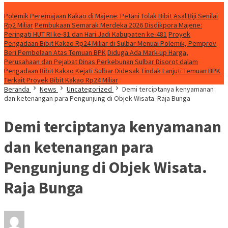
Headline
Polemik Peremajaan Kakao di Majene: Petani Tolak Bibit Asal Biji Senilai
Rp2 Miliar
Pembukaan Semarak Merdeka 2026 Disdikpora Majene:
Peringati HUT RI ke-81 dan Hari Jadi Kabupaten ke-481
Proyek
Pengadaan Bibit Kakao Rp24 Miliar di Sulbar Menuai Polemik, Pemprov
Beri Pembelaan Atas Temuan BPK
Diduga Ada Mark-up Harga,
Perusahaan dan Pejabat Dinas Perkebunan Sulbar Disorot dalam
Pengadaan Bibit Kakao
Kejati Sulbar Didesak Tindak Lanjuti Temuan BPK
Terkait Proyek Bibit Kakao Rp24 Miliar
Beranda
News
Uncategorized
Demi terciptanya kenyamanan
dan ketenangan para Pengunjung di Objek Wisata. Raja Bunga
Demi terciptanya kenyamanan
dan ketenangan para
Pengunjung di Objek Wisata.
Raja Bunga