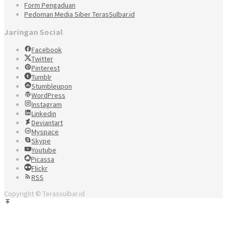
Form Pengaduan
Pedoman Media Siber TerasSulbar.id
Jaringan Social
Facebook
Twitter
Pinterest
Tumblr
Stumbleupon
WordPress
Instagram
Linkedin
Deviantart
Myspace
Skype
Youtube
Picassa
Flickr
RSS
Copyright © Terassulbar.id