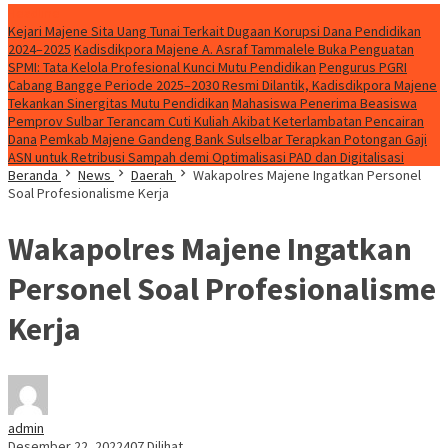
Headline
Kejari Majene Sita Uang Tunai Terkait Dugaan Korupsi Dana Pendidikan
2024–2025
Kadisdikpora Majene A. Asraf Tammalele Buka Penguatan
SPMI: Tata Kelola Profesional Kunci Mutu Pendidikan
Pengurus PGRI
Cabang Bangge Periode 2025–2030 Resmi Dilantik, Kadisdikpora Majene
Tekankan Sinergitas Mutu Pendidikan
Mahasiswa Penerima Beasiswa
Pemprov Sulbar Terancam Cuti Kuliah Akibat Keterlambatan Pencairan
Dana
Pemkab Majene Gandeng Bank Sulselbar Terapkan Potongan Gaji
ASN untuk Retribusi Sampah demi Optimalisasi PAD dan Digitalisasi
Beranda
News
Daerah
Wakapolres Majene Ingatkan Personel
Soal Profesionalisme Kerja
Wakapolres Majene Ingatkan
Personel Soal Profesionalisme
Kerja
admin
Desember 22, 2022
407 Dilihat