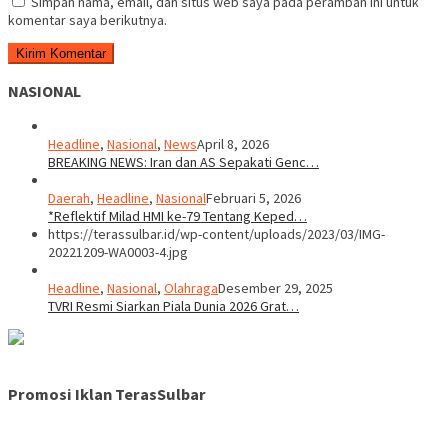
Simpan nama, email, dan situs web saya pada peramban ini untuk
komentar saya berikutnya.
NASIONAL
Headline
,
Nasional
,
News
April 8, 2026
BREAKING NEWS: Iran dan AS Sepakati Genc…
Daerah
,
Headline
,
Nasional
Februari 5, 2026
*Reflektif Milad HMI ke-79 Tentang Keped…
https://terassulbar.id/wp-content/uploads/2023/03/IMG-
20221209-WA0003-4.jpg
Headline
,
Nasional
,
Olahraga
Desember 29, 2025
TVRI Resmi Siarkan Piala Dunia 2026 Grat…
Promosi Iklan TerasSulbar