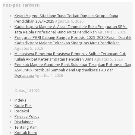
Pos-pos Terbaru
Kejari Majene Sita Uang Tunai Terkait Dugaan Korupsi Dana
Pendidikan 2024–2025
Agustus 6, 2026
Kadisdikpora Majene A. Asraf Tammalele Buka Penguatan SPMI:
Tata Kelola Profesional Kunci Mutu Pendidikan
Agustus 5, 2026
Pengurus PGRI Cabang Bangge Periode 2025–2030 Resmi Dilantik,
Kadisdikpora Majene Tekankan Sinergitas Mutu Pendidikan
Agustus 5, 2026
Mahasiswa Penerima Beasiswa Pemprov Sulbar Terancam Cuti
Kuliah Akibat Keterlambatan Pencairan Dana
Agustus 5, 2026
Pemkab Majene Gandeng Bank Sulselbar Terapkan Potongan Gaji
ASN untuk Retribusi Sampah demi Optimalisasi PAD dan
Digitalisasi
Agustus 4, 2026
Oplus_131072
Indeks
Kode Etik
Redaksi
Privacy Policy
Disclaimer
Tentang Kami
Kontak Kami