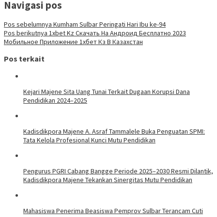
Navigasi pos
Pos sebelumnya
Kumham Sulbar Peringati Hari Ibu ke-94
Pos berikutnya
1xbet Kz Скачать На Андроид Бесплатно 2023
Мобильное Приложение 1хбет Кз В Казахстан
Pos terkait
Kejari Majene Sita Uang Tunai Terkait Dugaan Korupsi Dana
Pendidikan 2024–2025
Kadisdikpora Majene A. Asraf Tammalele Buka Penguatan SPMI:
Tata Kelola Profesional Kunci Mutu Pendidikan
Pengurus PGRI Cabang Bangge Periode 2025–2030 Resmi Dilantik,
Kadisdikpora Majene Tekankan Sinergitas Mutu Pendidikan
Mahasiswa Penerima Beasiswa Pemprov Sulbar Terancam Cuti