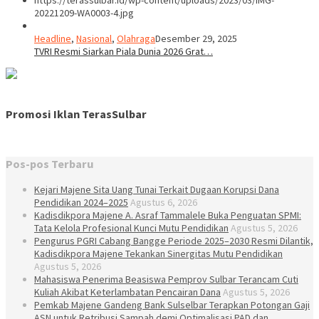
https://terassulbar.id/wp-content/uploads/2023/03/IMG-
20221209-WA0003-4.jpg
Headline
,
Nasional
,
Olahraga
Desember 29, 2025
TVRI Resmi Siarkan Piala Dunia 2026 Grat…
Promosi Iklan TerasSulbar
Pos-pos Terbaru
Kejari Majene Sita Uang Tunai Terkait Dugaan Korupsi Dana
Pendidikan 2024–2025
Agustus 6, 2026
Kadisdikpora Majene A. Asraf Tammalele Buka Penguatan SPMI:
Tata Kelola Profesional Kunci Mutu Pendidikan
Agustus 5, 2026
Pengurus PGRI Cabang Bangge Periode 2025–2030 Resmi Dilantik,
Kadisdikpora Majene Tekankan Sinergitas Mutu Pendidikan
Agustus 5, 2026
Mahasiswa Penerima Beasiswa Pemprov Sulbar Terancam Cuti
Kuliah Akibat Keterlambatan Pencairan Dana
Agustus 5, 2026
Pemkab Majene Gandeng Bank Sulselbar Terapkan Potongan Gaji
ASN untuk Retribusi Sampah demi Optimalisasi PAD dan