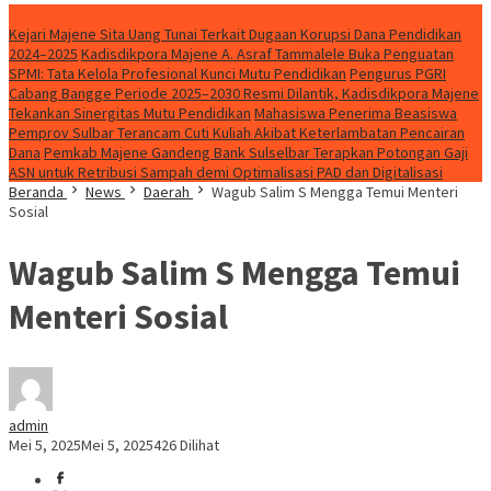
Headline
Kejari Majene Sita Uang Tunai Terkait Dugaan Korupsi Dana Pendidikan
2024–2025
Kadisdikpora Majene A. Asraf Tammalele Buka Penguatan
SPMI: Tata Kelola Profesional Kunci Mutu Pendidikan
Pengurus PGRI
Cabang Bangge Periode 2025–2030 Resmi Dilantik, Kadisdikpora Majene
Tekankan Sinergitas Mutu Pendidikan
Mahasiswa Penerima Beasiswa
Pemprov Sulbar Terancam Cuti Kuliah Akibat Keterlambatan Pencairan
Dana
Pemkab Majene Gandeng Bank Sulselbar Terapkan Potongan Gaji
ASN untuk Retribusi Sampah demi Optimalisasi PAD dan Digitalisasi
Beranda
News
Daerah
Wagub Salim S Mengga Temui Menteri
Sosial
Wagub Salim S Mengga Temui
Menteri Sosial
admin
Mei 5, 2025
Mei 5, 2025
426 Dilihat