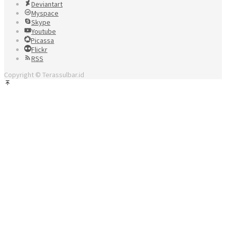
Deviantart
Myspace
Skype
Youtube
Picassa
Flickr
RSS
Copyright © Terassulbar.id