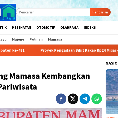
Pencarian
ITIK
KESEHATAN
OTOMOTIF
OLAHRAGA
INDEKS
kayu
Majene
Polman
Mamasa
Proyek Pengadaan Bibit Kakao Rp24 Miliar di Sulbar Menuai 
NASIO
ong Mamasa Kembangkan
Pariwisata
HEADLIN