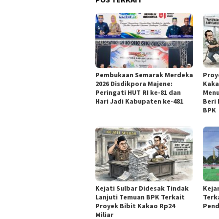
Pembukaan Semarak Merdeka
Proy
2026 Disdikpora Majene:
Kaka
Peringati HUT RI ke-81 dan
Menu
Hari Jadi Kabupaten ke-481
Beri
BPK
Kejati Sulbar Didesak Tindak
Keja
Lanjuti Temuan BPK Terkait
Terk
Proyek Bibit Kakao Rp24
Pend
Miliar