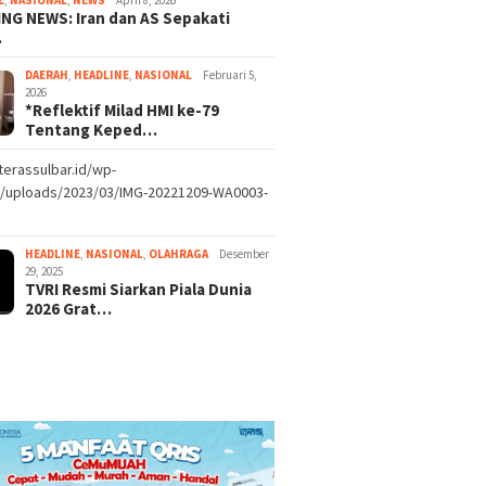
NG NEWS: Iran dan AS Sepakati
…
DAERAH
,
HEADLINE
,
NASIONAL
Februari 5,
2026
*Reflektif Milad HMI ke-79
Tentang Keped…
/terassulbar.id/wp-
t/uploads/2023/03/IMG-20221209-WA0003-
HEADLINE
,
NASIONAL
,
OLAHRAGA
Desember
29, 2025
TVRI Resmi Siarkan Piala Dunia
2026 Grat…