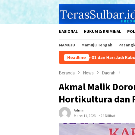
Loncat
ke
konten
NASIONAL
HUKUM & KRIMINAL
POL
MAMUJU
Mamuju Tengah
Pasang
e: Peringati HUT RI ke-81 dan Hari Jadi Kabupaten ke-481
Headline
Beranda
News
Daerah
Akmal Malik Dor
Hortikultura dan 
Admin
Maret 11, 2023
424 Dilihat