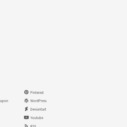
Pinterest
eupon
WordPress
n
Deviantart
Youtube
RSS