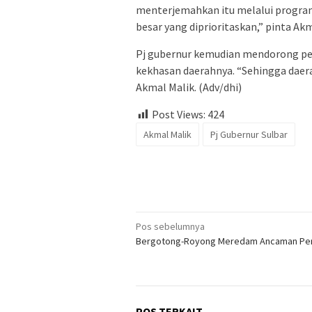
menterjemahkan itu melalui program
besar yang diprioritaskan,” pinta Akm
Pj gubernur kemudian mendorong pe
kekhasan daerahnya. “Sehingga daerah
Akmal Malik. (Adv/dhi)
Post Views:
424
Akmal Malik
Pj Gubernur Sulbar
Navigasi
Pos sebelumnya
Bergotong-Royong Meredam Ancaman Pe
pos
POS TERKAIT