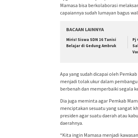
Mamasa bisa berkolaborasi melaksa
capaiannya sudah lumayan bagus wal
BACAAN LAINNYA
Miris! Siswa SDN 16 Tanisi
Pj
Belajar di Gedung Ambruk
Sa
Va
Apa yang sudah dicapai oleh Pemka
menjadi tolak ukur dalam pembangun
berbenah dan memperbaiki segala kek
Dia juga meminta agar Pemkab Mama
menciptakan sesuatu yang sangat kha
presiden agar suatu daerah atau ka
daerahnya.
“Kita ingin Mamasa menjadi kawasan