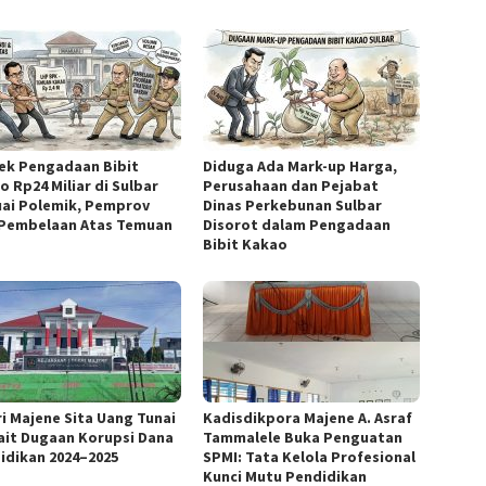
ek Pengadaan Bibit
Diduga Ada Mark-up Harga,
o Rp24 Miliar di Sulbar
Perusahaan dan Pejabat
ai Polemik, Pemprov
Dinas Perkebunan Sulbar
 Pembelaan Atas Temuan
Disorot dalam Pengadaan
Bibit Kakao
ri Majene Sita Uang Tunai
Kadisdikpora Majene A. Asraf
ait Dugaan Korupsi Dana
Tammalele Buka Penguatan
idikan 2024–2025
SPMI: Tata Kelola Profesional
Kunci Mutu Pendidikan