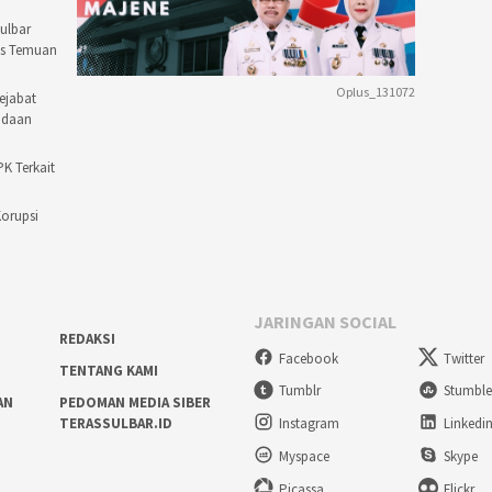
ulbar
as Temuan
Oplus_131072
ejabat
adaan
PK Terkait
Korupsi
JARINGAN SOCIAL
REDAKSI
Facebook
Twitter
TENTANG KAMI
Tumblr
Stumbl
AN
PEDOMAN MEDIA SIBER
TERASSULBAR.ID
Instagram
Linkedi
Myspace
Skype
Picassa
Flickr