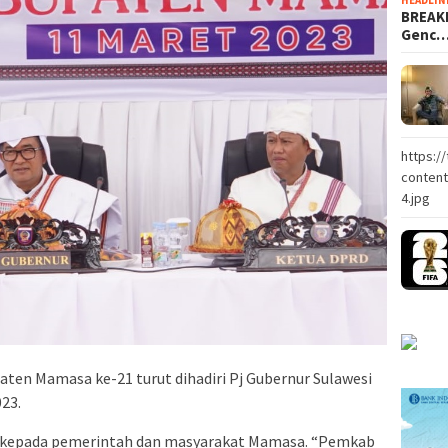
BREAKI
Genc
https:/
conten
4.jpg
aten Mamasa ke-21 turut dihadiri Pj Gubernur Sulawesi
23.
 kepada pemerintah dan masyarakat Mamasa. “Pemkab