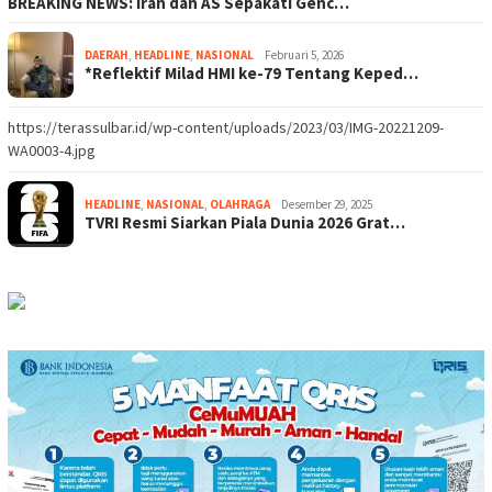
BREAKING NEWS: Iran dan AS Sepakati Genc…
DAERAH
,
HEADLINE
,
NASIONAL
Februari 5, 2026
*Reflektif Milad HMI ke-79 Tentang Keped…
https://terassulbar.id/wp-content/uploads/2023/03/IMG-20221209-
WA0003-4.jpg
HEADLINE
,
NASIONAL
,
OLAHRAGA
Desember 29, 2025
TVRI Resmi Siarkan Piala Dunia 2026 Grat…