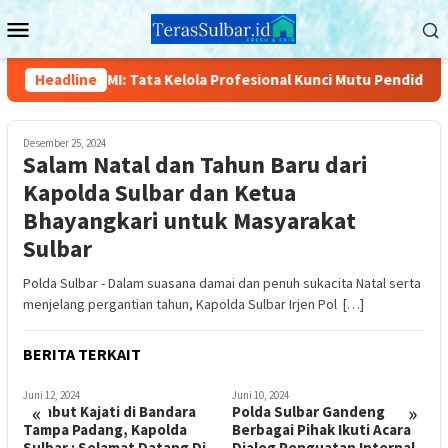
Loncat
Menu
ke
Mobile
konten
an SPMI: Tata Kelola Profesional Kunci Mutu Pendidikan
Headline
Desember 25, 2024
Salam Natal dan Tahun Baru dari
Kapolda Sulbar dan Ketua
Bhayangkari untuk Masyarakat
Sulbar
Polda Sulbar - Dalam suasana damai dan penuh sukacita Natal serta
menjelang pergantian tahun, Kapolda Sulbar Irjen Pol […]
BERITA TERKAIT
Juni 12, 2024
Juni 10, 2024
J
«
»
Sambut Kajati di Bandara
Polda Sulbar Gandeng
Tampa Padang, Kapolda
Berbagai Pihak Ikuti Acara
M
Sulbar : Selamat Datang Di
Dialog Penguatan Internal
S