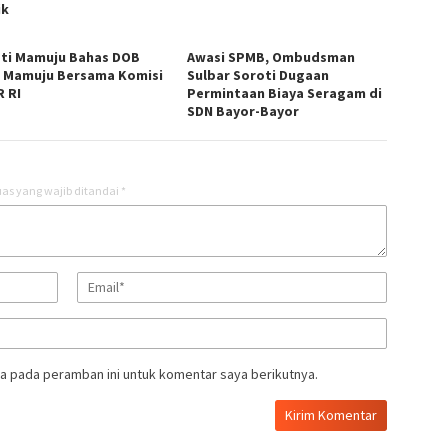
ik
ti Mamuju Bahas DOB
Awasi SPMB, Ombudsman
 Mamuju Bersama Komisi
Sulbar Soroti Dugaan
R RI
Permintaan Biaya Seragam di
SDN Bayor-Bayor
as yang wajib ditandai
*
a pada peramban ini untuk komentar saya berikutnya.