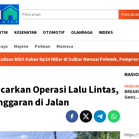
Pencaria
ITIK
KESEHATAN
OTOMOTIF
OLAHRAGA
INDEKS
kayu
Majene
Polman
Mamasa
p24 Miliar di Sulbar Menuai Polemik, Pemprov Beri Pembelaan A
NASIO
carkan Operasi Lalu Lintas,
HEADLIN
BREAKI
Genc
ggaran di Jalan
https:/