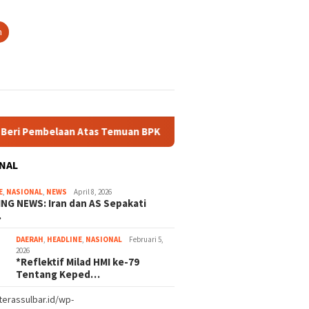
n
tas Temuan BPK
Diduga Ada Mark-up Harga, Perusahaan da
NAL
E
,
NASIONAL
,
NEWS
April 8, 2026
NG NEWS: Iran dan AS Sepakati
…
DAERAH
,
HEADLINE
,
NASIONAL
Februari 5,
2026
*Reflektif Milad HMI ke-79
Tentang Keped…
/terassulbar.id/wp-