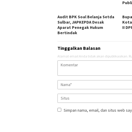
Publ
Audit BPK Soal Belanja Setda
Bupa
Sulbar, JAPKEPDA Desak
Kota
Aparat Penegak Hukum
II DP
Bertindak
Tinggalkan Balasan
Alamat email Anda tidak akan dipublikasikan.
Ru
Simpan nama, email, dan situs web say