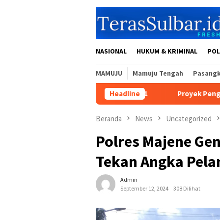
Loncat
ke
konten
NASIONAL
HUKUM & KRIMINAL
POL
MAMUJU
Mamuju Tengah
Pasang
i Jadi Kabupaten ke-481
Headline
Proyek Pengadaan Bibit Kakao R
Beranda
News
Uncategorized
Polres Majene Gen
Tekan Angka Pelan
Admin
September 12, 2024
308 Dilihat