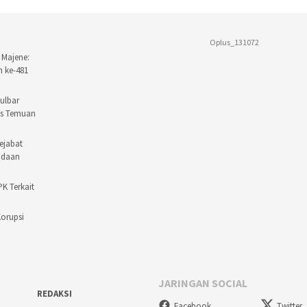
Oplus_131072
 Majene:
n ke-481
ulbar
as Temuan
ejabat
adaan
PK Terkait
Korupsi
JARINGAN SOCIAL
REDAKSI
Facebook
Twitter