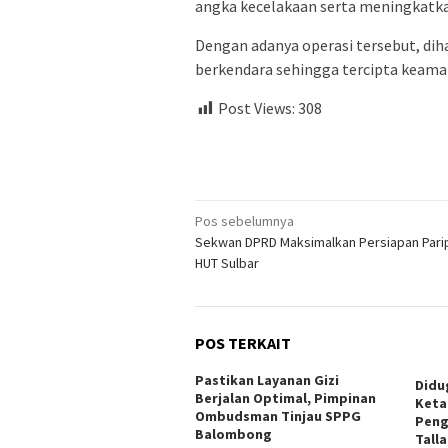
angka kecelakaan serta meningkatka
Dengan adanya operasi tersebut, dih
berkendara sehingga tercipta keaman
Post Views:
308
Navigasi
Pos sebelumnya
Sekwan DPRD Maksimalkan Persiapan Pari
pos
HUT Sulbar
POS TERKAIT
Pastikan Layanan Gizi
Didu
Berjalan Optimal, Pimpinan
Keta
Ombudsman Tinjau SPPG
Peng
Balombong
Tall