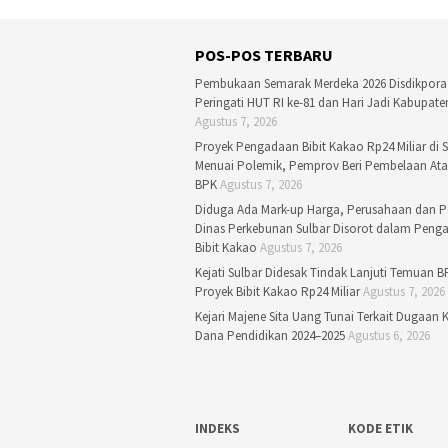
POS-POS TERBARU
Pembukaan Semarak Merdeka 2026 Disdikpora
Peringati HUT RI ke-81 dan Hari Jadi Kabupate
Agustus 7, 2026
Proyek Pengadaan Bibit Kakao Rp24 Miliar di S
Menuai Polemik, Pemprov Beri Pembelaan At
BPK
Agustus 7, 2026
Diduga Ada Mark-up Harga, Perusahaan dan P
Dinas Perkebunan Sulbar Disorot dalam Peng
Bibit Kakao
Agustus 7, 2026
Kejati Sulbar Didesak Tindak Lanjuti Temuan B
Proyek Bibit Kakao Rp24 Miliar
Agustus 7, 2026
Kejari Majene Sita Uang Tunai Terkait Dugaan 
Dana Pendidikan 2024–2025
Agustus 6, 2026
INDEKS
KODE ETIK