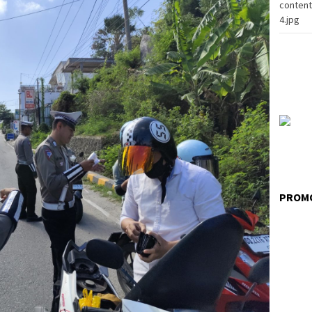
conten
4.jpg
PROMO