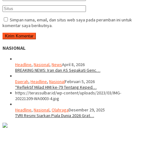
Simpan nama, email, dan situs web saya pada peramban ini untuk
komentar saya berikutnya.
NASIONAL
Headline
,
Nasional
,
News
April 8, 2026
BREAKING NEWS: Iran dan AS Sepakati Genc…
Daerah
,
Headline
,
Nasional
Februari 5, 2026
*Reflektif Milad HMI ke-79 Tentang Keped…
https://terassulbar.id/wp-content/uploads/2023/03/IMG-
20221209-WA0003-4.jpg
Headline
,
Nasional
,
Olahraga
Desember 29, 2025
TVRI Resmi Siarkan Piala Dunia 2026 Grat…