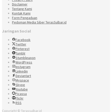
Disclaimer
Tentang Kami
Kontak Kami
Form Pengaduan
Pedoman Media Siber TerasSulbar.id
Jaringan Social
Facebook
Twitter
Pinterest
Tumblr
Stumbleupon
WordPress
Instagram
Linkedin
Deviantart
Myspace
Skype
Youtube
Picassa
Flickr
RSS
Copyright © Terassulbar.id