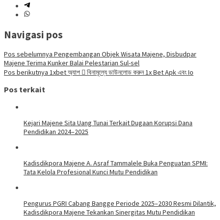
Navigasi pos
Pos sebelumnya
Pengembangan Objek Wisata Majene, Disbudpar
Majene Terima Kunker Balai Pelestarian Sul-sel
Pos berikutnya
1xbet অ্যাপ 󾔥 বিনামূল্যে ডাউনলোড করুন 1x Bet Apk এবং Io
Pos terkait
Kejari Majene Sita Uang Tunai Terkait Dugaan Korupsi Dana
Pendidikan 2024–2025
Kadisdikpora Majene A. Asraf Tammalele Buka Penguatan SPMI:
Tata Kelola Profesional Kunci Mutu Pendidikan
Pengurus PGRI Cabang Bangge Periode 2025–2030 Resmi Dilantik,
Kadisdikpora Majene Tekankan Sinergitas Mutu Pendidikan