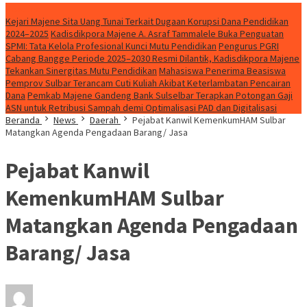
Headline
Kejari Majene Sita Uang Tunai Terkait Dugaan Korupsi Dana Pendidikan
2024–2025
Kadisdikpora Majene A. Asraf Tammalele Buka Penguatan
SPMI: Tata Kelola Profesional Kunci Mutu Pendidikan
Pengurus PGRI
Cabang Bangge Periode 2025–2030 Resmi Dilantik, Kadisdikpora Majene
Tekankan Sinergitas Mutu Pendidikan
Mahasiswa Penerima Beasiswa
Pemprov Sulbar Terancam Cuti Kuliah Akibat Keterlambatan Pencairan
Dana
Pemkab Majene Gandeng Bank Sulselbar Terapkan Potongan Gaji
ASN untuk Retribusi Sampah demi Optimalisasi PAD dan Digitalisasi
Beranda
News
Daerah
Pejabat Kanwil KemenkumHAM Sulbar
Matangkan Agenda Pengadaan Barang/ Jasa
Pejabat Kanwil
KemenkumHAM Sulbar
Matangkan Agenda Pengadaan
Barang/ Jasa