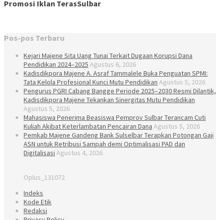
Promosi Iklan TerasSulbar
Pos-pos Terbaru
Kejari Majene Sita Uang Tunai Terkait Dugaan Korupsi Dana
Pendidikan 2024–2025
Agustus 6, 2026
Kadisdikpora Majene A. Asraf Tammalele Buka Penguatan SPMI:
Tata Kelola Profesional Kunci Mutu Pendidikan
Agustus 5, 2026
Pengurus PGRI Cabang Bangge Periode 2025–2030 Resmi Dilantik,
Kadisdikpora Majene Tekankan Sinergitas Mutu Pendidikan
Agustus 5, 2026
Mahasiswa Penerima Beasiswa Pemprov Sulbar Terancam Cuti
Kuliah Akibat Keterlambatan Pencairan Dana
Agustus 5, 2026
Pemkab Majene Gandeng Bank Sulselbar Terapkan Potongan Gaji
ASN untuk Retribusi Sampah demi Optimalisasi PAD dan
Digitalisasi
Agustus 4, 2026
Oplus_131072
Indeks
Kode Etik
Redaksi
Privacy Policy