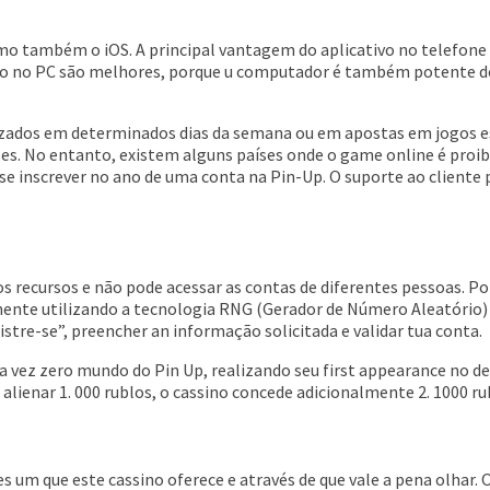
mo também o iOS. A principal vantagem do aplicativo no telefone
o no PC são melhores, porque u computador é também potente do 
zados em determinados dias da semana ou em apostas em jogos es
aíses. No entanto, existem alguns países onde o game online é proi
 se inscrever no ano de uma conta na Pin-Up. O suporte ao cliente 
 recursos e não pode acessar as contas de diferentes pessoas. Porta
mente utilizando a tecnologia RNG (Gerador de Número Aleatório) 
stre-se”, preencher an informação solicitada e validar tua conta.
ra vez zero mundo do Pin Up, realizando seu first appearance no 
ienar 1. 000 rublos, o cassino concede adicionalmente 2. 1000 rub
um que este cassino oferece e através de que vale a pena olhar. 