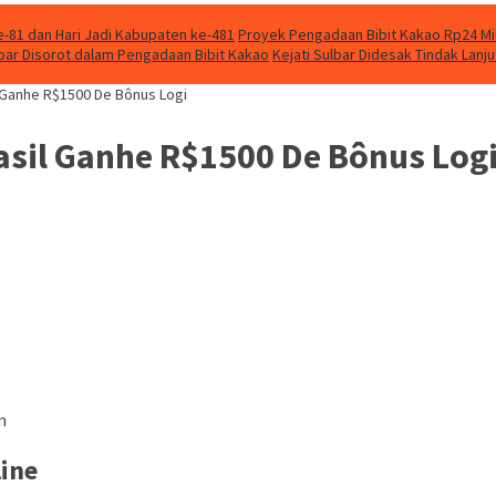
-81 dan Hari Jadi Kabupaten ke-481
Proyek Pengadaan Bibit Kakao Rp24 Mi
bar Disorot dalam Pengadaan Bibit Kakao
Kejati Sulbar Didesak Tindak Lanj
il Ganhe R$1500 De Bônus Logi
rasil Ganhe R$1500 De Bônus Log
n
line