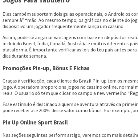
Eles também suportam dois guias operacionais, o Android os co
sempre à” “mão. Ao mesmo tempo, os gráficos no cliente do jog
dispositivo um jogador frequentemente lança um cassino.
Assim, pode-se angariar vantagens com base em depósitos reali
incluindo Brasil, Índia, Canadá, Austrália e muitos diferentes p
plataforma. É importante verificar as leis do teu país antes para
dias durante semana.
Promoções Pin-up, Bônus E Fichas
Graças à verificação, cada cliente do Brazil Pin-up tem os mesmos
jogo. A operadora proporciona jogos no cassino online, normal
reais. O usuario só tem que clicar no campo a new vermelho “Regi
Esse estímulo é destinado a quem se aventura através da primei
pode receber até 200% desse valor como bônus. Por exemplo, ao al
Pin Up Online Sport Brasil
Nas seções seguintes perform artigo, veremos com mais detalhes 