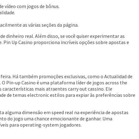
de vídeo com jogos de bônus.
alidade.
facilmente as várias seções da página.
de dinheiro real. Além disso, se você quiser experimentar as
le. Pin Up Casino proporciona incríveis opções sobre apostas e
a-feira. Há também promoções exclusivas, como o Actualidad de
o. O Pin-up Casino é uma plataforma líder de jogos across the
características mais atraentes carry out cassino. Ele
 de temas electronic estilos para expiar às preferências sobre
jeta alguma dimensão em speed real na experiência de apostas
ento do jogo uma chance emocionante de ganhar. Uma
níveis para operating-system jogadores.