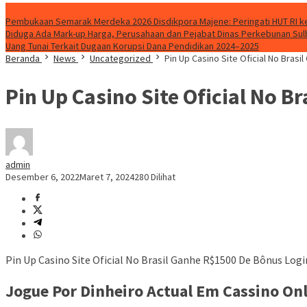
Headline
Pembukaan Semarak Merdeka 2026 Disdikpora Majene: Peringati HUT RI ke
Diduga Ada Mark-up Harga, Perusahaan dan Pejabat Dinas Perkebunan Sul
Uang Tunai Terkait Dugaan Korupsi Dana Pendidikan 2024–2025
Beranda
News
Uncategorized
Pin Up Casino Site Oficial No Bras
Pin Up Casino Site Oficial No B
admin
Desember 6, 2022
Maret 7, 2024
280 Dilihat
Pin Up Casino Site Oficial No Brasil Ganhe R$1500 De Bônus Logi
Jogue Por Dinheiro Actual Em Cassino On