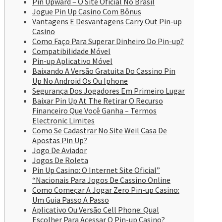
Pin Upward – O Site Oficial No Brasil
Jogue Pin Up Casino Com Bônus
Vantagens E Desvantagens Carry Out Pin-up
Casino
Como Faço Para Superar Dinheiro Do Pin-up?
Compatibilidade Móvel
Pin-up Aplicativo Móvel
Baixando A Versão Gratuita Do Cassino Pin
Up No Android Os Ou Iphone
Segurança Dos Jogadores Em Primeiro Lugar
Baixar Pin Up At The Retirar O Recurso
Financeiro Que Você Ganha – Termos
Electronic Limites
Como Se Cadastrar No Site Weil Casa De
Apostas Pin Up?
Jogo De Aviador
Jogos De Roleta
Pin Up Casino: O Internet Site Oficial”
“Nacionais Para Jogos De Cassino Online
Como Começar A Jogar Zero Pin-up Casino:
Um Guia Passo A Passo
Aplicativo Ou Versão Cell Phone: Qual
Escolher Para Acessar O Pin-up Casino?