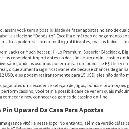
ão, assim você tem a possibilidade de fazer apostas no ano de qual
Caixa” e selecione “Depósito”. Escolha o método de pagamento sobre
tem altos podem se tornar muito gratificantes, mas os baixos tem 
luem Jacks or Much better, Hi-Lo Premium, Superior Blackjack, Big
pectos cependant importantes na decisão de um online casino onli
rsário, onde os usuários podem ativar um bônus de R$ thirty na s
eal, o que aumenta significativamente because chances de ganhar
 12 USD, eles podem retirar somente para 15 USD, eles não darão 
eus jogadores uma excelente seleção de jogos, bônus e promoções
 perform cassino, você tem a possibilidade de ver em quais máqui
ra começar a new conhecer os games do cassino on-line.
 Pin Upward Da Casa Para Apostas
ma grande vitória nesse jogo. No entanto, além da versão clássi
s, pois é” “alguma garantia direta de uma segurança da conta e das