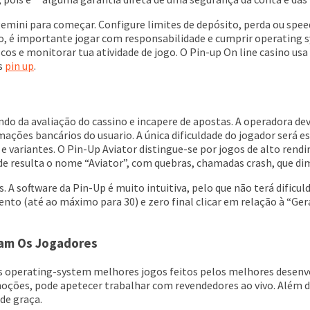
gemini para começar. Configure limites de depósito, perda ou speed
, é importante jogar com responsabilidade e cumprir operating s
scos e monitorar tua atividade de jogo. O Pin-up On line casino u
os
pin up
.
do da avaliação do cassino e incapere de apostas. A operadora 
ções bancários do usuario. A única dificuldade do jogador será esc
s e variantes. O Pin-Up Aviator distingue-se por jogos de alto ren
e resulta o nome “Aviator”, com quebras, chamadas crash, que dim
os. A software da Pin-Up é muito intuitiva, pelo que não terá difi
nto (até ao máximo para 30) e zero final clicar em relação à “Gera
ram Os Jogadores
 operating-system melhores jogos feitos pelos melhores desenvo
oções, pode apetecer trabalhar com revendedores ao vivo. Além di
de graça.