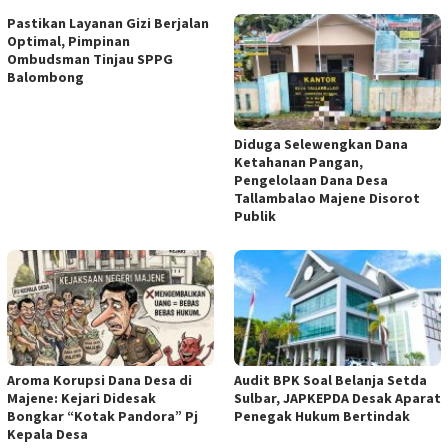
Pastikan Layanan Gizi Berjalan
Optimal, Pimpinan
Ombudsman Tinjau SPPG
Balombong
Diduga Selewengkan Dana
Ketahanan Pangan,
Pengelolaan Dana Desa
Tallambalao Majene Disorot
Publik
Aroma Korupsi Dana Desa di
Audit BPK Soal Belanja Setda
Majene: Kejari Didesak
Sulbar, JAPKEPDA Desak Aparat
Bongkar “Kotak Pandora” Pj
Penegak Hukum Bertindak
Kepala Desa