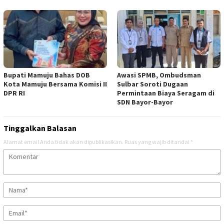
Bupati Mamuju Bahas DOB
Awasi SPMB, Ombudsman
Kota Mamuju Bersama Komisi II
Sulbar Soroti Dugaan
DPR RI
Permintaan Biaya Seragam di
SDN Bayor-Bayor
Tinggalkan Balasan
Alamat email Anda tidak akan dipublikasikan.
Ruas yang wajib ditandai
*