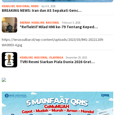
HEADLINE
,
NASIONAL
,
NEWS
April 8, 2026
BREAKING NEWS: Iran dan AS Sepakati Genc…
DAERAH
,
HEADLINE
,
NASIONAL
Februari 5, 2026
*Reflektif Milad HMI ke-79 Tentang Keped…
https://terassulbar.id/wp-content/uploads/2023/03/IMG-20221209-
WA0003-4.jpg
HEADLINE
,
NASIONAL
,
OLAHRAGA
Desember 29, 2025
TVRI Resmi Siarkan Piala Dunia 2026 Grat…