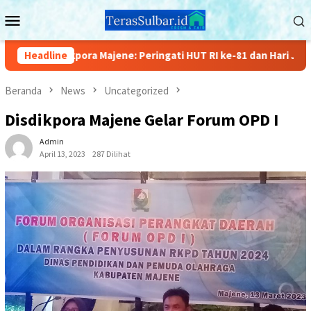
Loncat
Menu
ke
Mobile
konten
ikpora Majene: Peringati HUT RI ke-81 dan Hari Jadi Kabupaten
Headline
Beranda
News
Uncategorized
Disdikpora Majene Gelar Forum OPD I
Admin
April 13, 2023
287 Dilihat