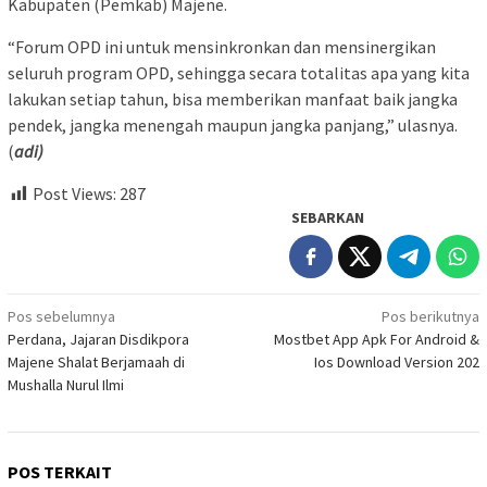
Kabupaten (Pemkab) Majene.
“Forum OPD ini untuk mensinkronkan dan mensinergikan
seluruh program OPD, sehingga secara totalitas apa yang kita
lakukan setiap tahun, bisa memberikan manfaat baik jangka
pendek, jangka menengah maupun jangka panjang,” ulasnya.
(
adi)
Post Views:
287
SEBARKAN
Navigasi
Pos sebelumnya
Pos berikutnya
Perdana, Jajaran Disdikpora
Mostbet App Apk For Android &
pos
Majene Shalat Berjamaah di
Ios Download Version 202
Mushalla Nurul Ilmi
POS TERKAIT