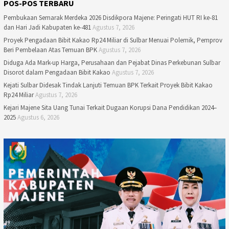
POS-POS TERBARU
Pembukaan Semarak Merdeka 2026 Disdikpora Majene: Peringati HUT RI ke-81
dan Hari Jadi Kabupaten ke-481
Agustus 7, 2026
Proyek Pengadaan Bibit Kakao Rp24 Miliar di Sulbar Menuai Polemik, Pemprov
Beri Pembelaan Atas Temuan BPK
Agustus 7, 2026
Diduga Ada Mark-up Harga, Perusahaan dan Pejabat Dinas Perkebunan Sulbar
Disorot dalam Pengadaan Bibit Kakao
Agustus 7, 2026
Kejati Sulbar Didesak Tindak Lanjuti Temuan BPK Terkait Proyek Bibit Kakao
Rp24 Miliar
Agustus 7, 2026
Kejari Majene Sita Uang Tunai Terkait Dugaan Korupsi Dana Pendidikan 2024–
2025
Agustus 6, 2026