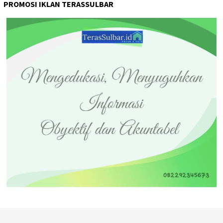
PROMOSI IKLAN TERASSULBAR