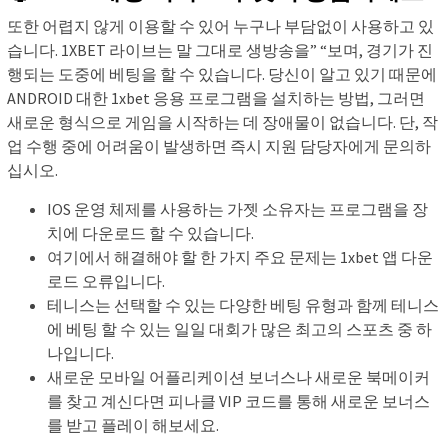
또한 어렵지 않게 이용할 수 있어 누구나 부담없이 사용하고 있
습니다. 1XBET 라이브는 말 그대로 생방송을” “보며, 경기가 진
행되는 도중에 베팅을 할 수 있습니다. 당신이 알고 있기 때문에
ANDROID 대한 1xbet 응용 프로그램을 설치하는 방법, 그러면
새로운 형식으로 게임을 시작하는 데 장애물이 없습니다. 단, 작
업 수행 중에 어려움이 발생하면 즉시 지원 담당자에게 문의하
십시오.
IOS 운영 체제를 사용하는 가젯 소유자는 프로그램을 장
치에 다운로드 할 수 있습니다.
여기에서 해결해야 할 한 가지 주요 문제는 1xbet 앱 다운
로드 오류입니다.
테니스는 선택할 수 있는 다양한 베팅 유형과 함께 테니스
에 베팅 할 수 있는 일일 대회가 많은 최고의 스포츠 중 하
나입니다.
새로운 모바일 어플리케이션 보너스나 새로운 북메이커
를 찾고 계신다면 피나클 VIP 코드를 통해 새로운 보너스
를 받고 플레이 해보세요.