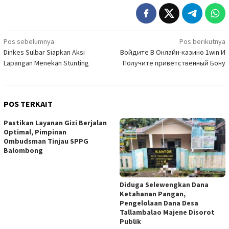
Navigasi
Pos sebelumnya
Pos berikutnya
Dinkes Sulbar Siapkan Aksi
Войдите В Онлайн-казино 1win И
pos
Lapangan Menekan Stunting
Получите приветственный Бону
POS TERKAIT
Pastikan Layanan Gizi Berjalan
Optimal, Pimpinan
Ombudsman Tinjau SPPG
Balombong
Diduga Selewengkan Dana
Ketahanan Pangan,
Pengelolaan Dana Desa
Tallambalao Majene Disorot
Publik