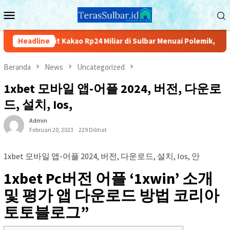
Loncat
Menu
ke
Mobile
konten
Miliar di Sulbar Menuai Polemik, Pemprov Beri Pembelaan Atas T
Headline
Beranda
News
Uncategorized
1xbet 모바일 앱-어플 2024, 버전, 다운로
드, 설치, Ios,
Admin
Februari 20, 2023
229 Dilihat
1xbet 모바일 앱-어플 2024, 버전, 다운로드, 설치, Ios, 안
1xbet Pc버전 어플 ‘1xwin’ 소개
및 평가 앱 다운로드 방법 코리아
토토블로그”