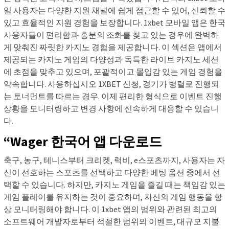
일 사용자는 다양한 지원 채널에 쉽게 접근할 수 있어, 신뢰할 수
있고 효율적인 지원 경험을 보장합니다. 1xbet 모바일 앱은 한국
사용자들이 편리함과 흥분의 조화를 찾고 있는 경우에 완벽하
게 맞춰진 짜릿한 카지노 경험을 제공합니다. 이 섹션은 앱에서
제공되는 카지노 게임의 다양성과 독특한 라이브 카지노 세션
에 초점을 맞추고 있으며, 포괄적이고 몰입감 있는 게임 경험을
약속합니다. 사용하십시오 1XBET 신청, 경기가 병렬로 진행되
는 토너먼트를 따르는 경우. 이제 편리한 형식으로 이벤트 진행
상황을 모니터링하고 변경 사항에 신속하게 대응할 수 있습니
다.
“Wager 한국어 앱 다운로드
축구, 농구, 테니스부터 크리켓, 럭비, e스포츠까지, 사용자는 자
신이 선호하는 스포츠를 선택하고 다양한 베팅 옵션 중에서 선
택할 수 있습니다. 하지만, 카지노 게임을 즐길 때는 책임감 있는
게임 플레이를 유지하는 것이 중요하며, 자신의 게임 행동을 항
상 모니터링해야 합니다. 이 1xbet 앱의 범위와 관련된 최고의
소프트웨어 개발자로부터 적절한 범위의 이벤트, 대규모 지불