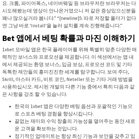
요. 크롬, 파이어폭스, 네이버웨일 등 브라우저란 브라우저는 다
시도해봤는데 영상이 안나온거였으니 저 같은 증상있으신분들
꽤나 많으실거라 봅니다.” “[newline]5. 따로 저장할 폴더가 없다
면 그냥 바로 ‘Install‘을 눌러 설치를 계속 진행해줍니다.”
Bet 앱에서 베팅 확률과 마진 이해하기
1xbet 모바일 앱은 한국 플레이어를 위해 특별히 맞춘 다양한 매
력적인 보너스와 프로모션을 제공합니다. 이 섹션에서는 앱 내
에서 제공되는 환영 보너스, 입금 보상, 프로모션 코드 및 기타
독특한 제안들의 흥미진진한 세계를 탐구합니다. 보여 주다,
Skrill, 마스터 카드, 비트 코인, Neteller 또는 기타 거래 방법을
사용하십시오. 제시된 개발의 다른 기능 중에서 특히 다음과 같
은 사항을 강조 할 수 있습니다.
한국의 1xbet 앱은 다양한 베팅 옵션과 포괄적인 기능으
로 스포츠 베팅 경험을 향상시킵니다.
끝없는 재미와 수익 창출의 가능성을 열어주는 동안 새로
운 고객을 확보하는 것입니다.
정기적인 업데이트는 항상 최신 기능과 보안을 갖추고 있