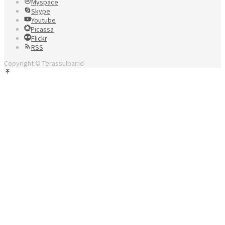
Myspace
Skype
Youtube
Picassa
Flickr
RSS
Copyright © Terassulbar.id