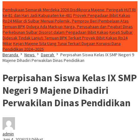
Headline
Pembukaan Semarak Merdeka 2026 Disdikpora Majene: Peringati HUT RI
ke-81 dan Hari Jadi Kabupaten ke-481
Proyek Pengadaan Bibit Kakao
Rp24 Miliar di Sulbar Menuai Polemik, Pemprov Beri Pembelaan Atas
Temuan BPK
Diduga Ada Mark-up Harga, Perusahaan dan Pejabat Dinas
Perkebunan Sulbar Disorot dalam Pengadaan Bibit Kakao
Kejati Sulbar
Didesak Tindak Lanjuti Temuan BPK Terkait Proyek Bibit Kakao Rp24
Miliar
Kejari Majene Sita Uang Tunai Terkait Dugaan Korupsi Dana
Pendidikan 2024–2025
Beranda
News
Daerah
Perpisahan Siswa Kelas IX SMP Negeri 9
Majene Dihadiri Perwakilan Dinas Pendidikan
Perpisahan Siswa Kelas IX SMP
Negeri 9 Majene Dihadiri
Perwakilan Dinas Pendidikan
admin
Juni 4, 2026
153 Dilihat