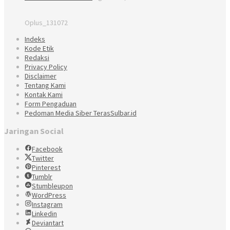
Oplus_131072
Indeks
Kode Etik
Redaksi
Privacy Policy
Disclaimer
Tentang Kami
Kontak Kami
Form Pengaduan
Pedoman Media Siber TerasSulbar.id
Jaringan Social
Facebook
Twitter
Pinterest
Tumblr
Stumbleupon
WordPress
Instagram
Linkedin
Deviantart