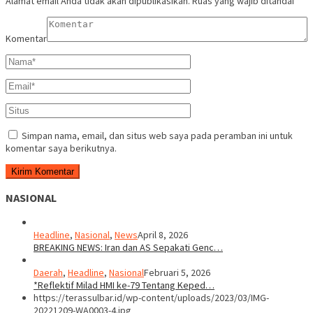
Alamat email Anda tidak akan dipublikasikan.
Ruas yang wajib ditandai
*
Komentar
Simpan nama, email, dan situs web saya pada peramban ini untuk
komentar saya berikutnya.
NASIONAL
Headline
,
Nasional
,
News
April 8, 2026
BREAKING NEWS: Iran dan AS Sepakati Genc…
Daerah
,
Headline
,
Nasional
Februari 5, 2026
*Reflektif Milad HMI ke-79 Tentang Keped…
https://terassulbar.id/wp-content/uploads/2023/03/IMG-
20221209-WA0003-4.jpg