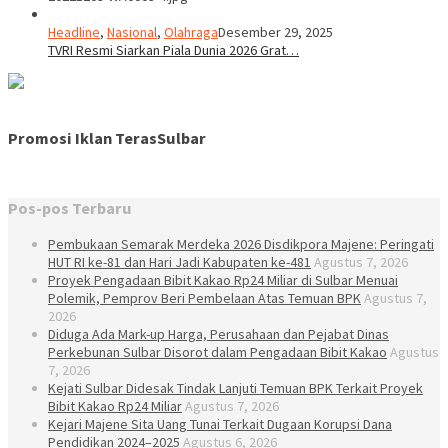
Headline
,
Nasional
,
Olahraga
Desember 29, 2025
TVRI Resmi Siarkan Piala Dunia 2026 Grat…
Promosi Iklan TerasSulbar
Pos-pos Terbaru
Pembukaan Semarak Merdeka 2026 Disdikpora Majene: Peringati
HUT RI ke-81 dan Hari Jadi Kabupaten ke-481
Agustus 7, 2026
Proyek Pengadaan Bibit Kakao Rp24 Miliar di Sulbar Menuai
Polemik, Pemprov Beri Pembelaan Atas Temuan BPK
Agustus 7,
2026
Diduga Ada Mark-up Harga, Perusahaan dan Pejabat Dinas
Perkebunan Sulbar Disorot dalam Pengadaan Bibit Kakao
Agustus
7, 2026
Kejati Sulbar Didesak Tindak Lanjuti Temuan BPK Terkait Proyek
Bibit Kakao Rp24 Miliar
Agustus 7, 2026
Kejari Majene Sita Uang Tunai Terkait Dugaan Korupsi Dana
Pendidikan 2024–2025
Agustus 6, 2026