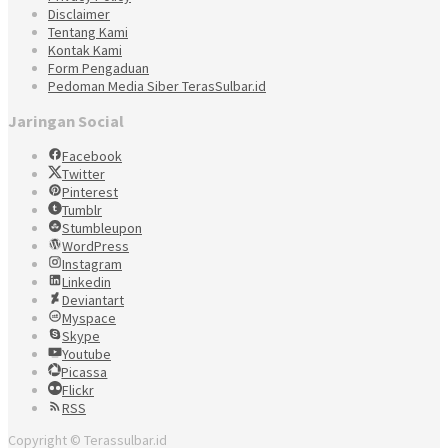
Disclaimer
Tentang Kami
Kontak Kami
Form Pengaduan
Pedoman Media Siber TerasSulbar.id
Jaringan Social
Facebook
Twitter
Pinterest
Tumblr
Stumbleupon
WordPress
Instagram
Linkedin
Deviantart
Myspace
Skype
Youtube
Picassa
Flickr
RSS
Copyright © Terassulbar.id