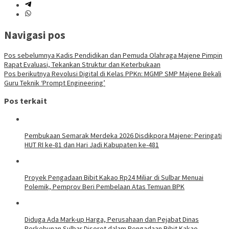
Navigasi pos
Pos sebelumnya
Kadis Pendidikan dan Pemuda Olahraga Majene Pimpin
Rapat Evaluasi, Tekankan Struktur dan Keterbukaan
Pos berikutnya
Revolusi Digital di Kelas PPKn: MGMP SMP Majene Bekali
Guru Teknik ‘Prompt Engineering’
Pos terkait
Pembukaan Semarak Merdeka 2026 Disdikpora Majene: Peringati
HUT RI ke-81 dan Hari Jadi Kabupaten ke-481
Proyek Pengadaan Bibit Kakao Rp24 Miliar di Sulbar Menuai
Polemik, Pemprov Beri Pembelaan Atas Temuan BPK
Diduga Ada Mark-up Harga, Perusahaan dan Pejabat Dinas
Perkebunan Sulbar Disorot dalam Pengadaan Bibit Kakao