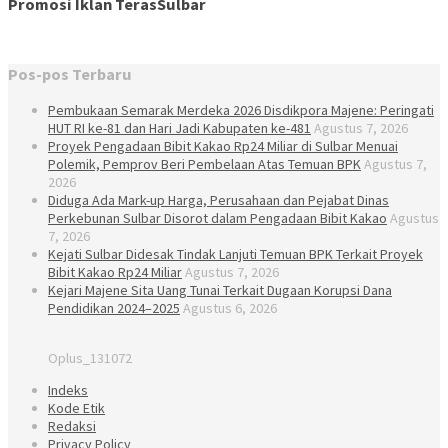
Promosi Iklan TerasSulbar
Pos-pos Terbaru
Pembukaan Semarak Merdeka 2026 Disdikpora Majene: Peringati
HUT RI ke-81 dan Hari Jadi Kabupaten ke-481
Agustus 7, 2026
Proyek Pengadaan Bibit Kakao Rp24 Miliar di Sulbar Menuai
Polemik, Pemprov Beri Pembelaan Atas Temuan BPK
Agustus 7,
2026
Diduga Ada Mark-up Harga, Perusahaan dan Pejabat Dinas
Perkebunan Sulbar Disorot dalam Pengadaan Bibit Kakao
Agustus
7, 2026
Kejati Sulbar Didesak Tindak Lanjuti Temuan BPK Terkait Proyek
Bibit Kakao Rp24 Miliar
Agustus 7, 2026
Kejari Majene Sita Uang Tunai Terkait Dugaan Korupsi Dana
Pendidikan 2024–2025
Agustus 6, 2026
Oplus_131072
Indeks
Kode Etik
Redaksi
Privacy Policy