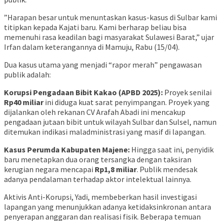
​”Harapan besar untuk menuntaskan kasus-kasus di Sulbar kami
titipkan kepada Kajati baru. Kami berharap beliau bisa
memenuhi rasa keadilan bagi masyarakat Sulawesi Barat,” ujar
Irfan dalam keterangannya di Mamuju, Rabu (15/04).
​Dua kasus utama yang menjadi “rapor merah” pengawasan
publik adalah:
Korupsi Pengadaan Bibit Kakao (APBD 2025):
Proyek senilai
Rp40 miliar
ini diduga kuat sarat penyimpangan. Proyek yang
dijalankan oleh rekanan CV Arafah Abadi ini mencakup
pengadaan jutaan bibit untuk wilayah Sulbar dan Sulsel, namun
ditemukan indikasi maladministrasi yang masif di lapangan.
Kasus Perumda Kabupaten Majene:
Hingga saat ini, penyidik
baru menetapkan dua orang tersangka dengan taksiran
kerugian negara mencapai
Rp1,8 miliar
. Publik mendesak
adanya pendalaman terhadap aktor intelektual lainnya.
​Aktivis Anti-Korupsi, Yadi, membeberkan hasil investigasi
lapangan yang menunjukkan adanya ketidaksinkronan antara
penyerapan anggaran dan realisasi fisik. Beberapa temuan