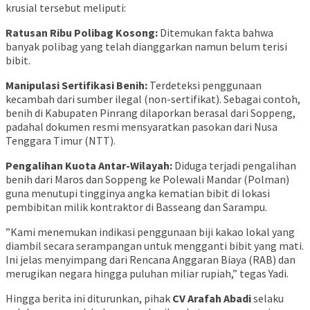
krusial tersebut meliputi:
Ratusan Ribu Polibag Kosong:
Ditemukan fakta bahwa
banyak polibag yang telah dianggarkan namun belum terisi
bibit.
Manipulasi Sertifikasi Benih:
Terdeteksi penggunaan
kecambah dari sumber ilegal (non-sertifikat). Sebagai contoh,
benih di Kabupaten Pinrang dilaporkan berasal dari Soppeng,
padahal dokumen resmi mensyaratkan pasokan dari Nusa
Tenggara Timur (NTT).
Pengalihan Kuota Antar-Wilayah:
Diduga terjadi pengalihan
benih dari Maros dan Soppeng ke Polewali Mandar (Polman)
guna menutupi tingginya angka kematian bibit di lokasi
pembibitan milik kontraktor di Basseang dan Sarampu.
​”Kami menemukan indikasi penggunaan biji kakao lokal yang
diambil secara serampangan untuk mengganti bibit yang mati.
Ini jelas menyimpang dari Rencana Anggaran Biaya (RAB) dan
merugikan negara hingga puluhan miliar rupiah,” tegas Yadi.
​Hingga berita ini diturunkan, pihak
CV Arafah Abadi
selaku