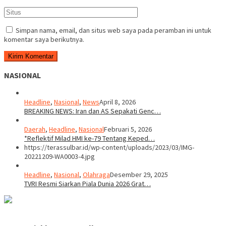
Simpan nama, email, dan situs web saya pada peramban ini untuk
komentar saya berikutnya.
NASIONAL
Headline
,
Nasional
,
News
April 8, 2026
BREAKING NEWS: Iran dan AS Sepakati Genc…
Daerah
,
Headline
,
Nasional
Februari 5, 2026
*Reflektif Milad HMI ke-79 Tentang Keped…
https://terassulbar.id/wp-content/uploads/2023/03/IMG-
20221209-WA0003-4.jpg
Headline
,
Nasional
,
Olahraga
Desember 29, 2025
TVRI Resmi Siarkan Piala Dunia 2026 Grat…