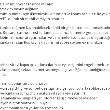
lerin ürün yelpazesinde yer alır.
oynamak mümkün değildir.
yimi sunmak için düzenleyici kurumları ve lisans sahipleri ile yakın 
el” “olarak bir mobil versiyon tasarlar.
türüne rağmen kazanabilecek dâhili birçok bonusu bulunmaktadır. 
Bir canlı casino sitesi kullanmadan önce bilmeniz gereken bütün h
ekibimizin uzun araştırmaları ve denemeleri sonucunda oluşturduğu,
arasında yer alan Rus kaynaklı bir isimi sobre söylemek mümkün.
ce siteyi kapatıp, kullanıcıların siteye erişimini engellemek ile ye
lası olarak) tekrar hizmet vermeye başlıyor. Eğer kullandığınız si
iniz.
ilen iki bonus türü bulunuyor.
n çeşitliliği ve sohbet özelliği ile diğer oyuncularla sohbet edebi
e bunların tümü choix açılış sayfasına yerleştirilir!
fsanedir ve rakipleri yeni slotlar geliştirmeye teşvik eder.
irleyen birçok faktör bulunuyor.
oynamanın olası yollarına göz atalım.