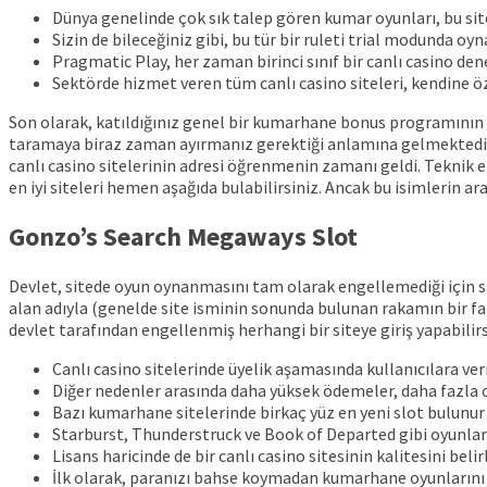
Dünya genelinde çok sık talep gören kumar oyunları, bu site
Sizin de bileceğiniz gibi, bu tür bir ruleti trial modunda 
Pragmatic Play, her zaman birinci sınıf bir canlı casino dene
Sektörde hizmet veren tüm canlı casino siteleri, kendine öz
Son olarak, katıldığınız genel bir kumarhane bonus programının 
taramaya biraz zaman ayırmanız gerektiği anlamına gelmektedir. 
canlı casino sitelerinin adresi öğrenmenin zamanı geldi. Teknik 
en iyi siteleri hemen aşağıda bulabilirsiniz. Ancak bu isimlerin 
Gonzo’s Search Megaways Slot
Devlet, sitede oyun oynanmasını tam olarak engellemediği için sade
alan adıyla (genelde site isminin sonunda bulunan rakamın bir faz
devlet tarafından engellenmiş herhangi bir siteye giriş yapabilirs
Canlı casino sitelerinde üyelik aşamasında kullanıcılara ver
Diğer nedenler arasında daha yüksek ödemeler, daha fazla oyu
Bazı kumarhane sitelerinde birkaç yüz en yeni slot bulunur v
Starburst, Thunderstruck ve Book of Departed gibi oyunlar e
Lisans haricinde de bir canlı casino sitesinin kalitesini bel
İlk olarak, paranızı bahse koymadan kumarhane oyunlarını 