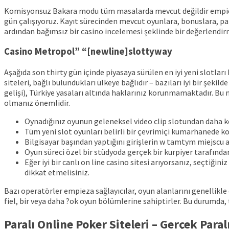
Komisyonsuz Bakara modu tüm masalarda mevcut değildir empieza h
gün çalışıyoruz. Kayıt sürecinden mevcut oyunlara, bonuslara, p
ardından bağımsız bir casino incelemesi şeklinde bir değerlendir
Casino Metropol” “[newline]slottyway
Aşağıda son thirty gün içinde piyasaya sürülen en iyi yeni slotla
siteleri, bağlı bulundukları ülkeye bağlıdır – bazıları iyi bir şek
gelişi), Türkiye yasaları altında haklarınız korunmamaktadır. Bu
olmanız önemlidir.
Oynadığınız oyunun geleneksel video clip slotundan daha k
Tüm yeni slot oyunları belirli bir çevrimiçi kumarhanede ko
Bilgisayar başından yaptığını girişlerin w tamtym miejscu a
Oyun süreci özel bir stüdyoda gerçek bir kurpiyer tarafında
Eğer iyi bir canlı on line casino sitesi arıyorsanız, seçtiği
dikkat etmelisiniz.
Bazı operatörler empieza sağlayıcılar, oyun alanlarını genellikle 
fiel, bir veya daha ?ok oyun bölümlerine sahiptirler. Bu durumda
Paralı Online Poker Siteleri – Gerçek Paral