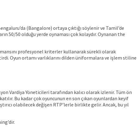
engaluru’da (Bangalore) ortaya çıktığı söylenir ve Tamil’de
arın 50/50 olduğu yerde oynaması çok kolaydır. Oynanan the
ansını profesyonel kriterler kullanarak sürekli olarak
rdi. Oyun ortamı varlıklarını dilden üniformalara ve işlem stiline
syon Vardiya Yöneticileri tarafından kalıcı olarak izlenir. Tüm ön
 katılır. Bu kadar çok oyuncunun en son çıkan oyunlardan keyif
rıcı olabilecek değişen RTP’lerle birlikte gelir. Ancak, bu yıl
ing’dir.